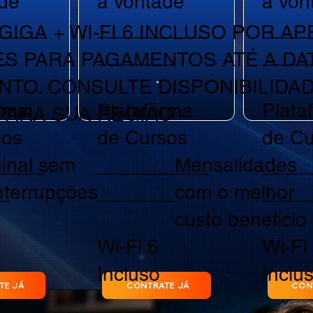
de
a vontade
a von
____
__________
____
GIGA + WI-FI 6 INCLUSO POR A
_
_______
____
ÊS PARA PAGAMENTOS ATÉ A DA
NTO. CONSULTE DISPONIBILIDA
rma
Plataforma
Plata
PARA SUA REGIÃO
sos
de Cursos
de Cu
inal sem
Mensalidades
____
__________
____
nterrupções
com o melhor
_
_______
____
custo benefício
Wi-Fi 6
Wi-Fi
Incluso
Inclu
TE JÁ
CONTRATE JÁ
CON