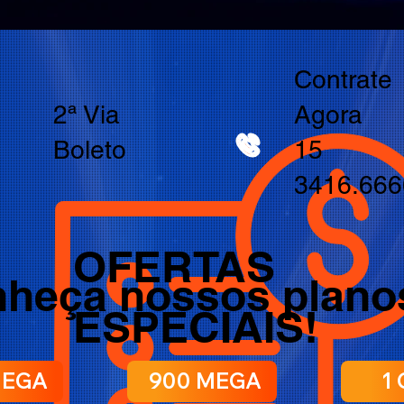
Contrate
2ª Via
Agora
Boleto
15
3416.666
OFERTAS
heça nossos plano
ESPECIAIS!
MEGA
900 MEGA
1