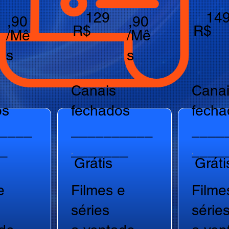
129
14
,90
,90
R$
R$
/Mê
/Mê
s
s
Canais
Cana
os
fechados
fecha
____
__________
____
_
_______
____
Grátis
Gráti
e
Filmes e
Filme
séries
série