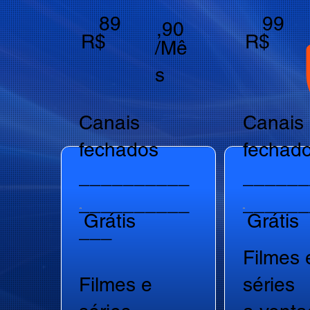
89
99
,90
R$
R$
/Mê
s
Canais
Canais
fechados
fechad
__________
______
__________
______
Grátis
Grátis
___
Filmes 
Filmes e
séries