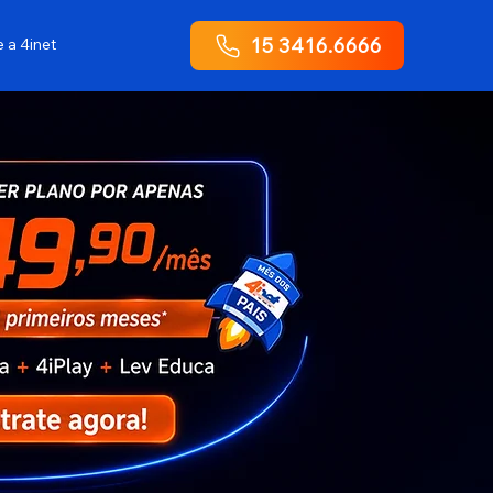
15 3416.6666
 a 4inet