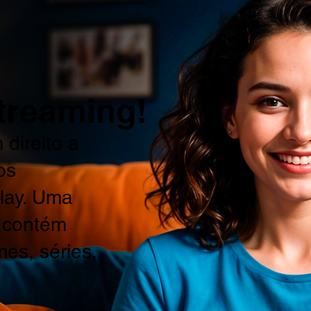
treaming!
 direito a
os
play. Uma
e contém
mes, séries,