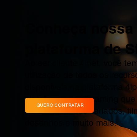
Conheça nossa
plataforma de S
Ao ser cliente 4inet, você tem
utilização de todos os recurs
disponíveis na plataforma 4i
plataforma de streaming qu
QUERO CONTRATAR
canais fechados variados, fil
desenhos e muito mais.