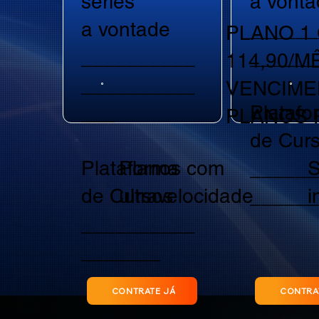
séries
a vonta
a vontade
______
PLANO 1 
__________
______
114,90/M
__________
VENCIME
___
Platafo
PLANOS 
de Cur
Planos com
S
Plataforma
______
ultravelocidade
i
de Cursos
______
__________
_______
CONTRATE JÁ
CONTRA