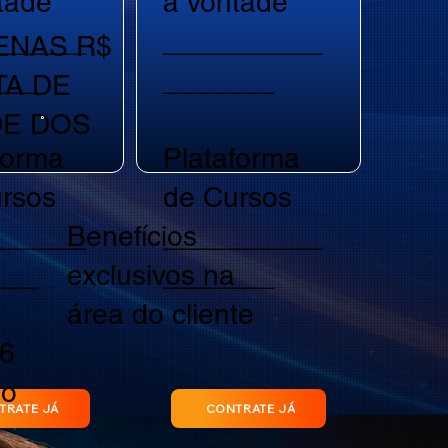
tade
a vontade
______
__________
PENAS R$
___
_______
TA DE
DE DOS
forma
Plataforma
rsos
de Cursos
Benefícios
______
__________
exclusivos na
___
_______
área do cliente
 6
so
TRATE JÁ
CONTRATE JÁ