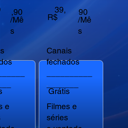
9
39,
,90
90
R$
/Mê
/Mê
s
s
is
Canais
dos
fechados
______
__________
___
_______
s
Grátis
s e
Filmes e
s
séries