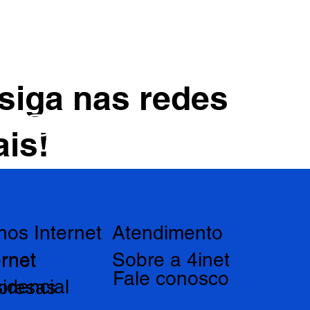
siga nas redes
ais!
nos Internet
Atendimento
ernet
Sobre a 4inet
ernet
Fale conosco
idencial
presas